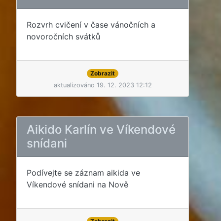
Rozvrh cvičení v čase vánočních a
novoročních svátků
Zobrazit
aktualizováno 19. 12. 2023 12:12
Aikido Karlín ve Víkendové
snídani
Podívejte se záznam aikida ve
Víkendové snídani na Nově