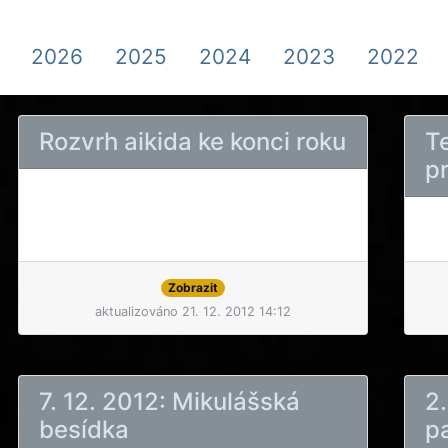
2026
2025
2024
2023
2022
Rozvrh aikida ke konci roku
T
pr
Zobrazit
aktualizováno 21. 12. 2012 14:12
7. 12. 2012: Mikulášská
2.
besídka
p