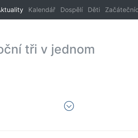
ktuality
Kalendář
Dospělí
Děti
Začátečníc
oční tři v jednom