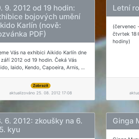
. 9. 2012 od 19 hodin:
Letní r
xhibice bojových umění
kido Karlín (nově:
(červenec -
ozvánka PDF)
čtvrtek 18:
hodiny)
eme Vás na exhibici Aikido Karlín dne
. září 2012 od 19 hodin. Čeká Vás
ido, Iaido, Kendo, Capoeira, Arnis, ...
Zobrazit
aktualizováno 25. 08. 2012 17:08
aktua
. 6. 2012: zkoušky na 6.
Ginga 
5. kyu