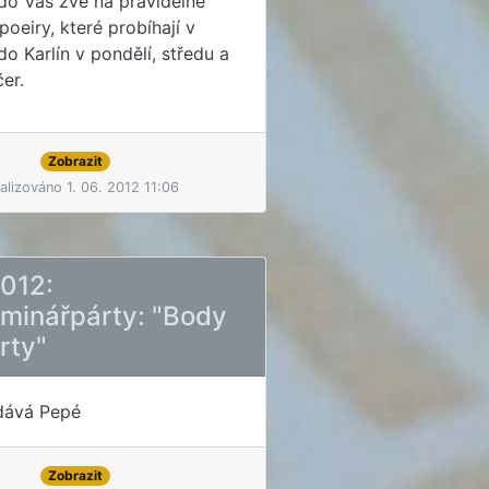
o Vás zve na pravidelné
poeiry, které probíhají v
o Karlín v pondělí, středu a
er.
Zobrazit
alizováno 1. 06. 2012 11:06
2012:
eminářpárty: "Body
rty"
dává Pepé
Zobrazit