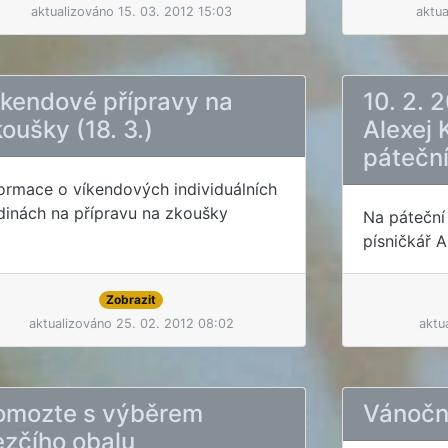
aktualizováno 15. 03. 2012 15:03
aktua
íkendové přípravy na
10. 2. 
oušky (18. 3.)
Alexej 
páteční
formace o víkendových individuálních
dinách na přípravu na zkoušky
Na páteční
písničkář A
Zobrazit
aktualizováno 25. 02. 2012 08:02
aktu
omozte s výběrem
Vánočn
ezčího obalu