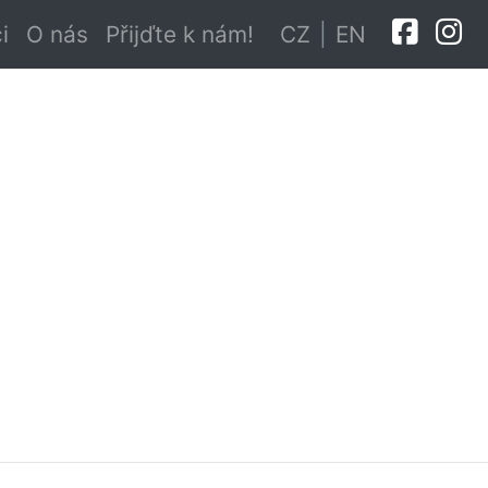
i
O nás
Přijďte k nám!
CZ
|
EN