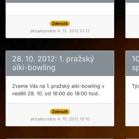
Zobrazit
aktualizováno 4. 12. 2012 21:12
28. 10. 2012: 1. pražský
10
aiki-bowling
s
Zveme Vás na 1. pražský aiki-bowling v
Tý
neděli 28. 10. od 16:00 do 18:00 hod.
Zobrazit
aktualizováno 4. 10. 2012 10:10