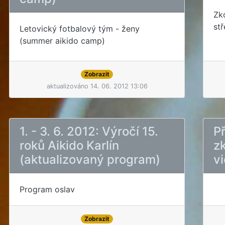
Zk
stř
Letovický fotbalový tým - ženy
(summer aikido camp)
Zobrazit
aktualizováno 14. 06. 2012 13:06
1. - 3. 6. 2012: Výročí 15.
Př
roků Aikido Karlín
z
(aktualizovaný program)
v
Program oslav
Zobrazit