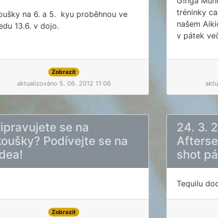
Ginga Mund
tréninky ca
oušky na 6. a 5. kyu proběhnou ve
našem Aikid
edu 13.6. v dojo.
v pátek več
Zobrazit
aktualizováno 5. 06. 2012 11:06
aktu
ipravujete se na
24. 3. 
koušky? Podívejte se na
Afters
idea!
shot pá
Tequilu do
Zobrazit