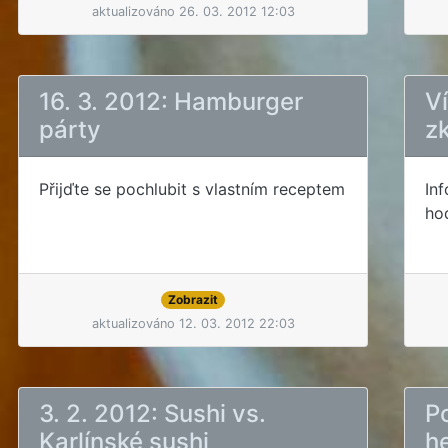
aktualizováno 26. 03. 2012 12:03
16. 3. 2012: Hamburger
V
párty
zk
Přijďte se pochlubit s vlastním receptem
In
ho
Zobrazit
aktualizováno 12. 03. 2012 22:03
3. 2. 2012: Sushi vs.
P
Karlínské sushi
h