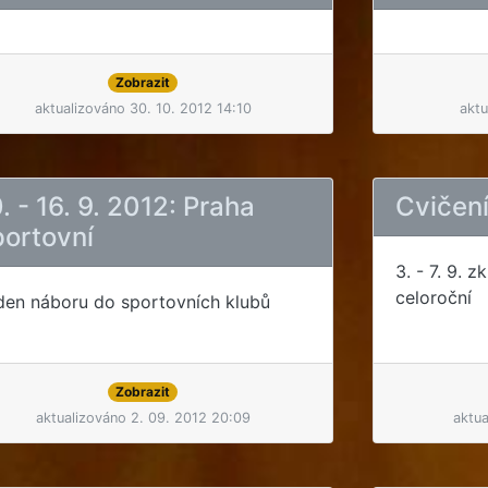
Zobrazit
aktualizováno 30. 10. 2012 14:10
aktu
. - 16. 9. 2012: Praha
Cvičení
portovní
3. - 7. 9. 
celoroční
den náboru do sportovních klubů
Zobrazit
aktualizováno 2. 09. 2012 20:09
aktua