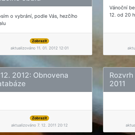
Vánoční bes
12. od 20 
osím o vybrání, podle Vás, hezčího
alu
Zobrazit
aktualizováno 11. 01. 2012 12:01
aktu
. 12. 2012: Obnovena
Rozvrh 
atabáze
2011
Zobrazit
aktualizováno 7. 12. 2011 20:12
aktu