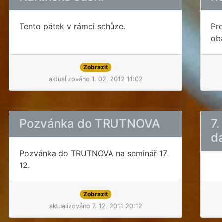
Tento pátek v rámci schůze.
Pr
ob
Zobrazit
aktualizováno 1. 02. 2012 11:02
Pozvánka do TRUTNOVA
7
d
Pozvánka do TRUTNOVA na seminář 17.
12.
Zobrazit
aktualizováno 7. 12. 2011 20:12