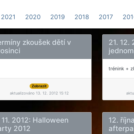
2021
2020
2019
2018
2017
201
ermíny zkoušek dětí v
21. 12.
osinci
jednom
trénink + 
Zobrazit
aktualizováno 13. 12. 2012 15:12
aktu
 11. 2012: Halloween
12. říj
arty 2012
afterpa