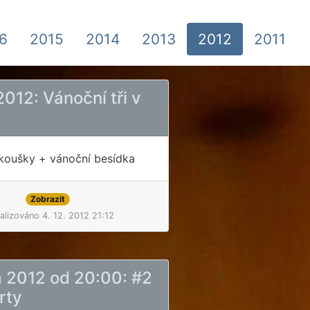
6
2015
2014
2013
2012
2011
 2012: Vánoční tři v
zkoušky + vánoční besídka
Zobrazit
alizováno 4. 12. 2012 21:12
na 2012 od 20:00: #2
rty