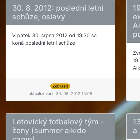
30. 8. 2012: poslední letní
19
schůze, oslavy
e
Ai
p
V pátek 30. srpna 2012 od 19:30 se
koná poslední letní schůze
Zv
19
Aik
Zobrazit
aktualizováno 30. 08. 2012 15:08
Letovický fotbalový tým -
13
ženy (summer aikido
a 
camp)