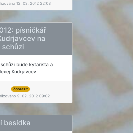
lizováno 12. 03. 2012 22:03
2012: písničkář
Kudrjavcev na
 schůzi
 schůzi bude kytarista a
lexej Kudrjavcev
Zobrazit
alizováno 9. 02. 2012 09:02
í besídka