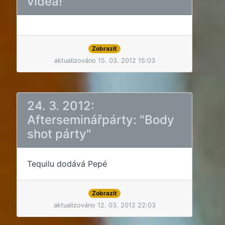
videa!
Zobrazit
aktualizováno 15. 03. 2012 15:03
24. 3. 2012:
Afterseminářpárty: "Body
shot párty"
Tequilu dodává Pepé
Zobrazit
aktualizováno 12. 03. 2012 22:03