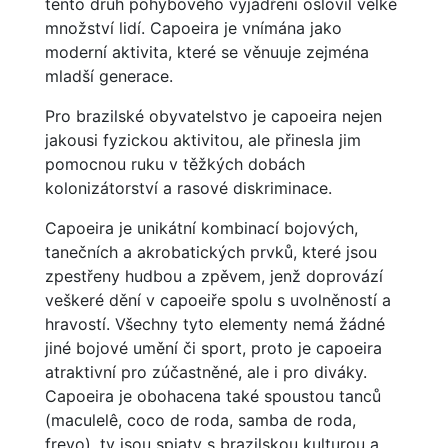
tento druh pohybového vyjádření oslovil velké
množství lidí. Capoeira je vnímána jako
moderní aktivita, které se věnuuje zejména
mladší generace.
Pro brazilské obyvatelstvo je capoeira nejen
jakousi fyzickou aktivitou, ale přinesla jim
pomocnou ruku v těžkých dobách
kolonizátorství a rasové diskriminace.
Capoeira je unikátní kombinací bojových,
tanečních a akrobatických prvků, které jsou
zpestřeny hudbou a zpěvem, jenž doprovází
veškeré dění v capoeiře spolu s uvolněností a
hravostí. Všechny tyto elementy nemá žádné
jiné bojové umění či sport, proto je capoeira
atraktivní pro zúčastněné, ale i pro diváky.
Capoeira je obohacena také spoustou tanců
(maculelê, coco de roda, samba de roda,
frevo), ty jsou spjaty s brazilskou kulturou a