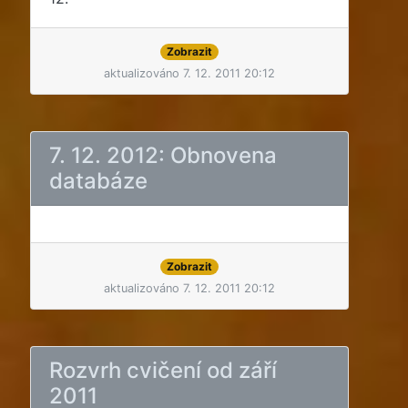
Zobrazit
aktualizováno 7. 12. 2011 20:12
7. 12. 2012: Obnovena
databáze
Zobrazit
aktualizováno 7. 12. 2011 20:12
Rozvrh cvičení od září
2011