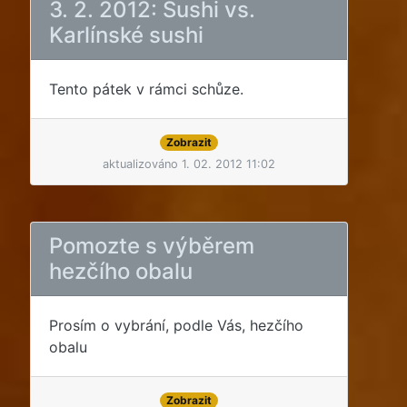
3. 2. 2012: Sushi vs.
Karlínské sushi
Tento pátek v rámci schůze.
Zobrazit
aktualizováno 1. 02. 2012 11:02
Pomozte s výběrem
hezčího obalu
Prosím o vybrání, podle Vás, hezčího
obalu
Zobrazit