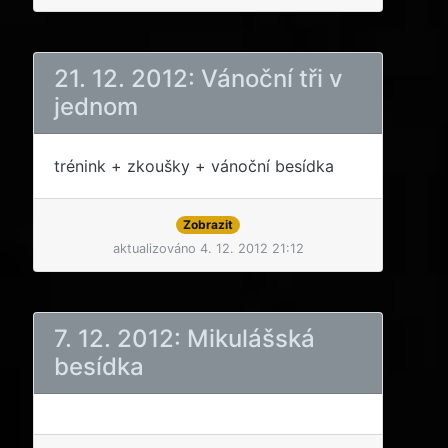
21. 12. 2012: Vánoční tři v
jednom
trénink + zkoušky + vánoční besídka
Zobrazit
aktualizováno 4. 12. 2012 21:12
7. 12. 2012: Mikulášská
besídka