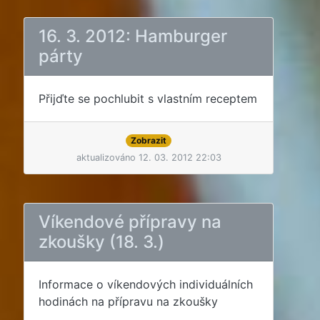
16. 3. 2012: Hamburger
párty
Přijďte se pochlubit s vlastním receptem
Zobrazit
aktualizováno 12. 03. 2012 22:03
Víkendové přípravy na
zkoušky (18. 3.)
Informace o víkendových individuálních
hodinách na přípravu na zkoušky