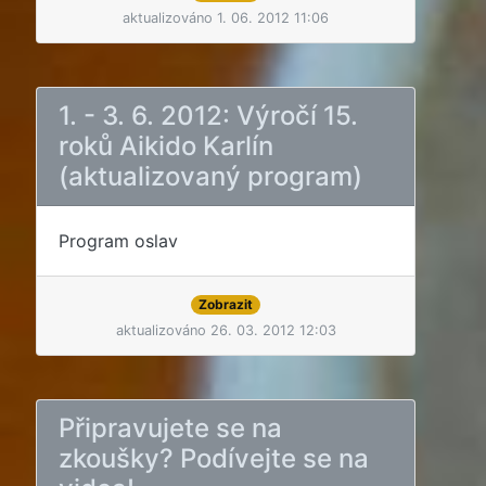
aktualizováno 1. 06. 2012 11:06
1. - 3. 6. 2012: Výročí 15.
roků Aikido Karlín
(aktualizovaný program)
Program oslav
Zobrazit
aktualizováno 26. 03. 2012 12:03
Připravujete se na
zkoušky? Podívejte se na