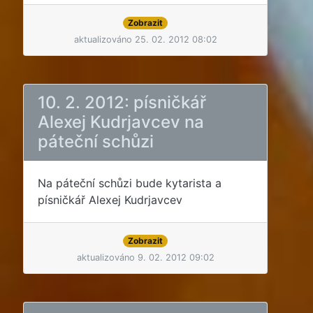
Zobrazit
aktualizováno 25. 02. 2012 08:02
10. 2. 2012: písničkář
Alexej Kudrjavcev na
páteční schůzi
Na páteční schůzi bude kytarista a
písničkář Alexej Kudrjavcev
Zobrazit
aktualizováno 9. 02. 2012 09:02