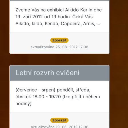
Zveme Vás na exhibici Aikido Karlín dne
19. září 2012 od 19 hodin. Čeká Vás
Aikido, Iaido, Kendo, Capoeira, Arnis, ...
Zobrazit
aktualizováno 25. 08. 2012 17:08
Letní rozvrh cvičení
(červenec - srpen) pondělí, středa,
čtvrtek 18:00 - 19:20 (lze přijít i během
hodiny)
Zobrazit
aktualizováno 19. 06. 2012 12:06